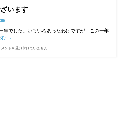
ございます
ojin
一年でした。いろいろあったわけですが、この一年
読む
→
新
コメントを受け付けていません
年
お
め
で
と
う
ご
ざ
い
ま
す
は