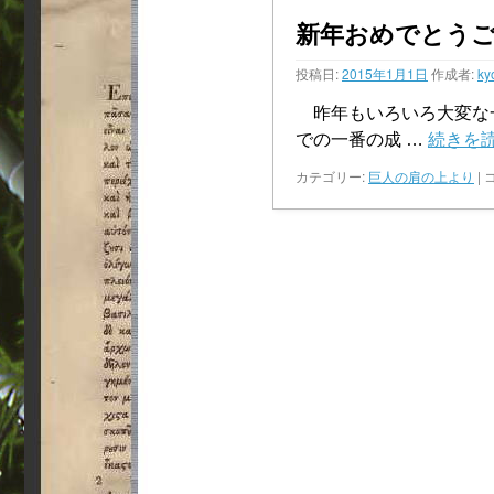
新年おめでとう
投稿日:
2015年1月1日
作成者:
ky
昨年もいろいろ大変な
での一番の成 …
続きを
カテゴリー:
巨人の肩の上より
|