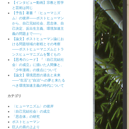
【インタビュー動画】宗教と哲学
と芸術は同じ
【予告】著書『〈ヒューマニズ
ム〉の彼岸――ポストヒューマン
から、自己完結社会、思念体、自
己決定、反出生主義、環境加速主
義の問題まで――』
【論文】ポストヒューマン論にお
ける問題領域の射程とその考察
――ポストヒューマニズムとトラ
ンスヒューマニズムを繋ぐもの
【思考のシード】『〈自己完結社
会〉の成立』に描いた人間像と、
「少年漫画」の接点について
【論文】環境思想の過去と未来
――“生活”と“自治”への夢と来たる
べき環境加速主義の時代について
カテゴリ
〈ヒューマニズム〉の彼岸
〈自己完結社会〉の成立
「思念体」の研究
ポストヒューマン
巨人の肩の上より