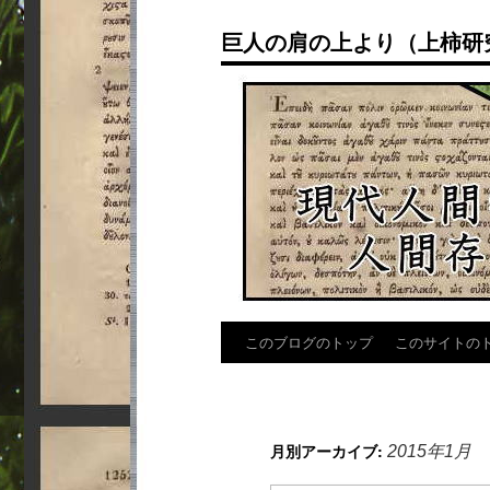
コ
巨人の肩の上より（上柿研究
ン
テ
ン
ツ
へ
ス
キ
ッ
プ
このブログのトップ
このサイトの
月別アーカイブ:
2015年1月