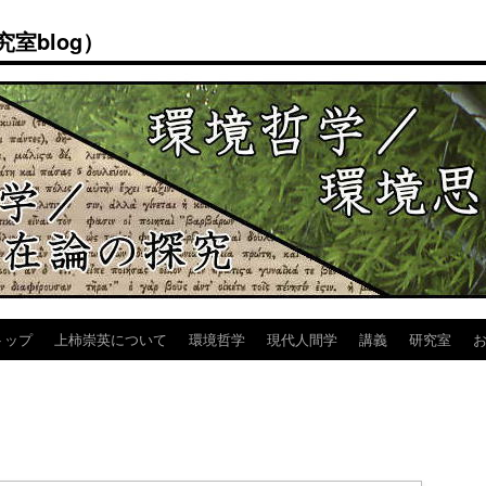
室blog）
トップ
上柿崇英について
環境哲学
現代人間学
講義
研究室