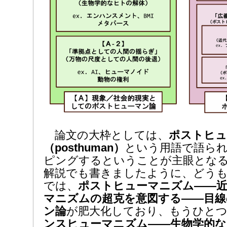
論文の大枠としては、
ポストヒュ
（posthuman）
という用語で語ら
ピングするということが主眼とな
解説でも書きましたように、どう
では、
ポストヒューマニズム――近
マニズムの超克を意図する――目線
ン論
が肥大化しており、もうひと
ンスヒューマニズム――生物学的な