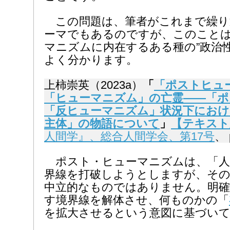
この問題は、筆者がこれまで繰り
ーマでもあるのですが、このこと
マニズムに内在するある種の”政治
よく分かります。
上柿崇英（2023a）
「
「ポストヒュ
「ヒューマニズム」の亡霊――「ポ
「反ヒューマニズム」状況下におけ
主体」の物語について
」
【テキスト
人間学』、総合人間学会、第17号
、 
ポスト・ヒューマニズムは、「人
界線を打破しようとしますが、その
中立的なものではありません。明確
す境界線を解体させ、何ものかの「
を拡大させるという意図に基づい