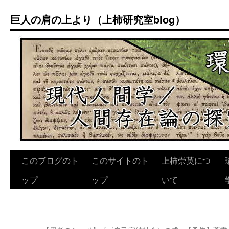
コ
巨人の肩の上より（上柿研究室blog）
ン
テ
ン
ツ
へ
ス
キ
ッ
プ
このブログのト
このサイトのト
上柿崇英につ
ップ
ップ
いて