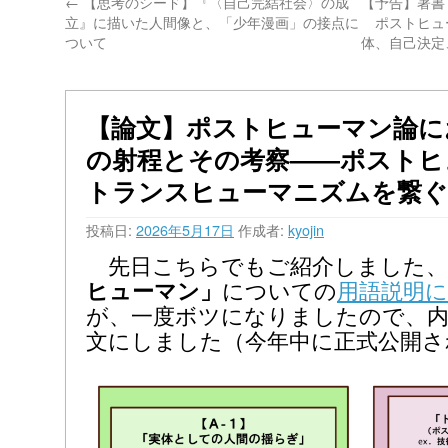
←
【思考のシード】『〈自己完結社会〉の成
【予告】著書
立』に描いた人間像と、「少年漫画」の接点に
ポストヒュ
ついて
体、自己決定
【論文】ポストヒューマン論に
の射程とその考察――ポストヒ
トランスヒューマニズムを繋
投稿日:
2026年5月17日
作成者:
kyojin
先日こちらでもご紹介しました、
ヒューマン」
についての
用語説明
が、一度ボツになりましたので、内
文にしました（今年中に正式公開さ