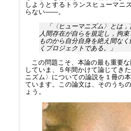
しようとするトランスヒューマニ
らない――。
「〈ヒューマニズム〉とは，
人間存在が自らを規定し，拘束
ものから自分自身を絶え間なく
くプロジェクトである。」
この問題こそ、本論の最も重要な
していま、５年間かけて論じてき
ニズム〉についての論説を１冊の
ています。この論文は、そのうち
ょう。