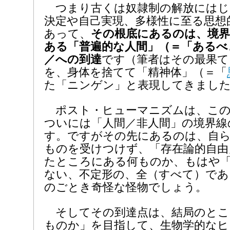
つまり古くは奴隷制の解放にはじ
決定や自己実現、多様性に至る思想
あって、
その根底にあるのは、境界
ある「普遍的な人間」（＝「あるべ
／への到達
です（筆者はその最果て
を、身体を捨てて「精神体」（＝「
た「ニンゲン」と表現してきまし
ポスト・ヒューマニズムは、この
ついには「人間／非人間」の境界線
す。ですがその先にあるのは、自
ものを受けつけず、「存在論的自由
たところにある何ものか、もはや
ない、不定形の、全（すべて）であ
のごとき奇怪な怪物でしょう。
そしてその到達点は、結局のとこ
ものか」を目指して、生物学的なヒ