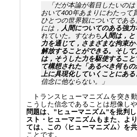
「だが本論が着目したいのは
おいて400年あまりにわたって
ひとつの世界観についてである
には，
人間についてのある強力
れていた。すなわち
人間は，と
力を通じて，さまざまな拘束か
解放することができる。そして
は，そうした力を駆使すること
て構想された「あるべき何もの
上に具現化していくことにある
信念に他ならない。」
トランスヒューマニズムを突き動
こうした信念であることは想像し
問題は、”ヒューマニズム”を批判
スト・ヒューマニズムもまた、よ
ては、この〈ヒューマニズム〉を
ことです。