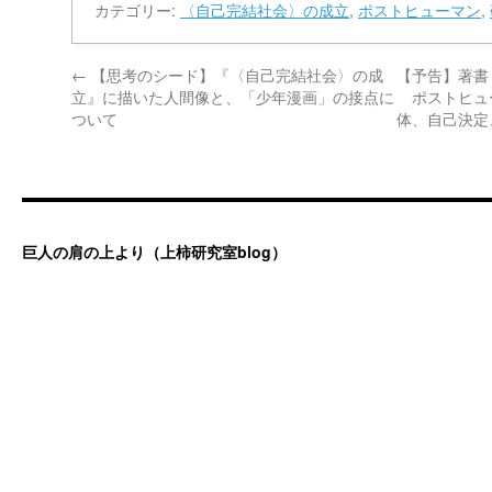
カテゴリー:
〈自己完結社会〉の成立
,
ポストヒューマン
,
←
【思考のシード】『〈自己完結社会〉の成
【予告】著書
立』に描いた人間像と、「少年漫画」の接点に
ポストヒュ
ついて
体、自己決定
巨人の肩の上より（上柿研究室blog）