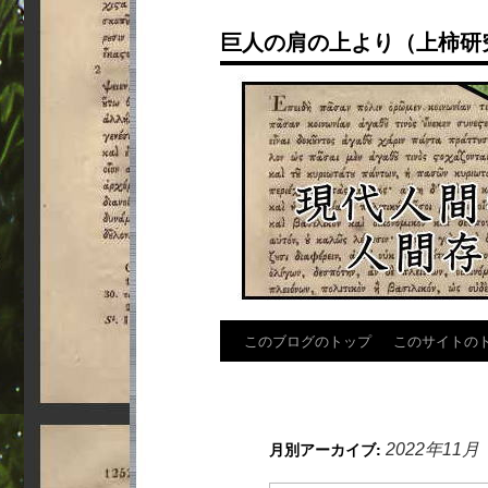
コ
巨人の肩の上より（上柿研究
ン
テ
ン
ツ
へ
ス
キ
ッ
プ
このブログのトップ
このサイトの
月別アーカイブ:
2022年11月