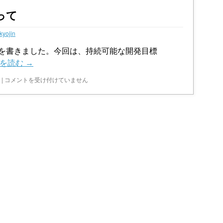
って
kyojin
を書きました。今回は、持続可能な開発目標
きを読む
→
地
|
コメントを受け付けていません
球
1
個
分
を
め
ぐ
っ
て
は