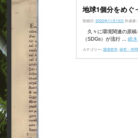
地球1個分をめぐ
投稿日:
2022年11月10日
作成者:
久々に環境関連の原稿
（SDGs）が流行 …
続
カテゴリー:
環境哲学
,
研究・学問