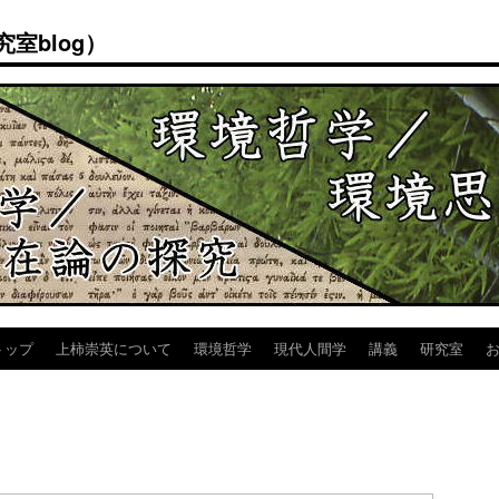
室blog）
トップ
上柿崇英について
環境哲学
現代人間学
講義
研究室