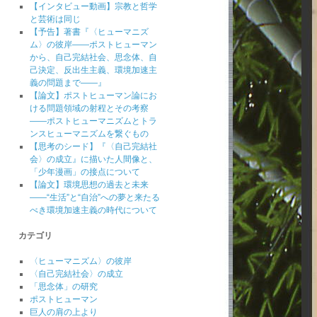
【インタビュー動画】宗教と哲学
と芸術は同じ
【予告】著書『〈ヒューマニズ
ム〉の彼岸――ポストヒューマン
から、自己完結社会、思念体、自
己決定、反出生主義、環境加速主
義の問題まで――』
【論文】ポストヒューマン論にお
ける問題領域の射程とその考察
――ポストヒューマニズムとトラ
ンスヒューマニズムを繋ぐもの
【思考のシード】『〈自己完結社
会〉の成立』に描いた人間像と、
「少年漫画」の接点について
【論文】環境思想の過去と未来
――“生活”と“自治”への夢と来たる
べき環境加速主義の時代について
カテゴリ
〈ヒューマニズム〉の彼岸
〈自己完結社会〉の成立
「思念体」の研究
ポストヒューマン
巨人の肩の上より