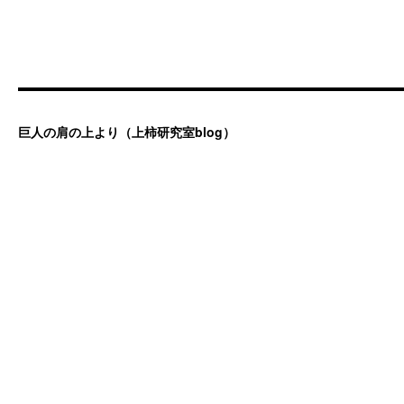
巨人の肩の上より（上柿研究室blog）