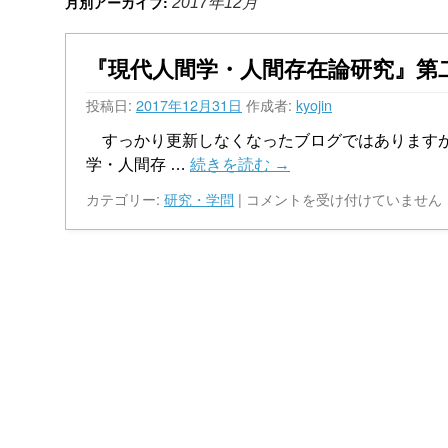
月別アーカイブ:
2017年12月
『現代人間学・人間存在論研究』第
投稿日:
2017年12月31日
作成者:
kyojin
すっかり更新しなくなったブログではありますが、
学・人間存 …
続きを読む
→
『現
カテゴリー:
研究・学問
|
コメントを受け付けていません
代
人
間
学・
人
間
存
在
論
研
究』
第