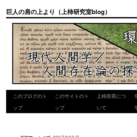
コ
巨人の肩の上より（上柿研究室blog）
ン
テ
ン
ツ
へ
ス
キ
ッ
プ
このブログのト
このサイトのト
上柿崇英につ
ップ
ップ
いて