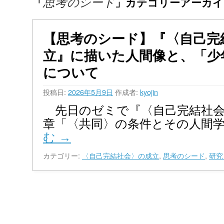
「
」カテゴリーアーカイ
思考のシード
【思考のシード】『〈自己完
立』に描いた人間像と、「少
について
投稿日:
2026年5月9日
作成者:
kyojin
先日のゼミで『〈自己完結社会
章「〈共同〉の条件とその人間学
む
→
カテゴリー:
〈自己完結社会〉の成立
,
思考のシード
,
研究