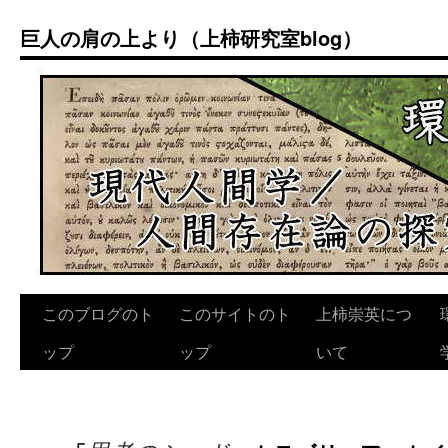
コ
巨人の肩の上より（上柿研究室blog）
ン
テ
ン
ツ
へ
ス
キ
ッ
プ
このブログのト
このサイトのト
上柿崇英につ
ップ
ップ
いて