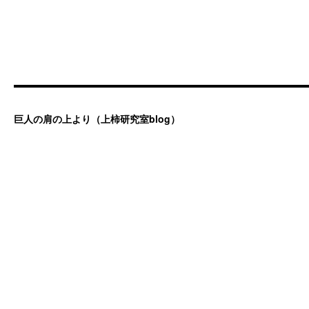
巨人の肩の上より（上柿研究室blog）